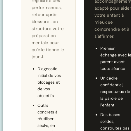
régularité des
accompagnemen
performances,
adapté pour aide
retour après
votre enfant à
blessure : on
mieux se
structure votre
comprendre et à
préparation
s’affirmer.
mentale pour
Premier
qu’elle tienne le
échange avec l
jour J.
parent avant
toute séance
Diagnostic
initial de vos
Un cadre
blocages et
confidentiel,
de vos
respectueux de
objectifs
la parole de
l’enfant
Outils
concrets à
Des bases
réutiliser
solides,
seul·e, en
construites pas