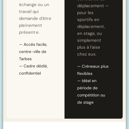
échange ou un
déplacement —
travail qui
pour les
demande d’être
sportifs en
pleinement
déplacement,
présent·e.
en stage, ou
simplement
— Accès facile,
plus à l’aise
centre-ville de
chez eux.
Tarbes
— Cadre dédié,
— Créneaux plus
confidentiel
flexibles
— Idéal en
période de
compétition ou
de stage