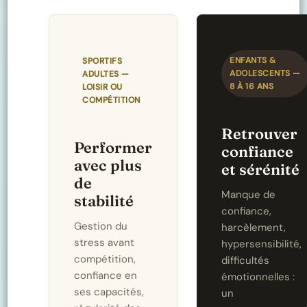
ENFANTS &
SPORTIFS
ADOLESCENTS —
ADULTES —
8 À 16 ANS
LOISIR OU
COMPÉTITION
Retrouver
Performer
confiance
avec plus
et sérénité
de
Manque de
stabilité
confiance,
Gestion du
harcèlement,
stress avant
hypersensibilité,
compétition,
difficultés
confiance en
émotionnelles :
ses capacités,
un