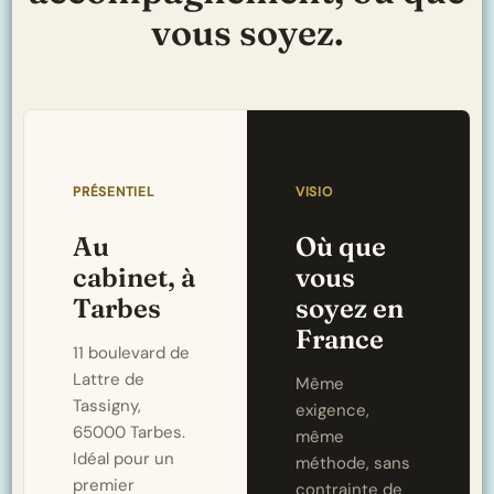
vous soyez.
PRÉSENTIEL
VISIO
Au
Où que
cabinet, à
vous
Tarbes
soyez en
France
11 boulevard de
Lattre de
Même
Tassigny,
exigence,
65000 Tarbes.
même
Idéal pour un
méthode, sans
premier
contrainte de