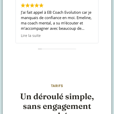
ai fait appel à EB Coach Evolution car je
Elle est d’une gra
anquais de confiance en moi. Emeline,
comprendre et de
a coach mental, a su m’écouter et
ce dont on a vrai
’accompagner avec beaucoup de
fait prendre cons
enveillance. Grâce à son aide, j’ai
de mes qualités e
re la suite
Lire la suite
ussi à retrouver confiance en moi. Je
Elle est de préci
ecommande vivement !
permet de travai
ma vie, mes envie
besoins.
Il n’y a pas de ha
salon du bien êtr
extraordinaire
TARIFS
Un déroulé simple,
sans engagement