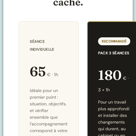
caché.
SÉANCE
RECOMMANDÉ
INDIVIDUELLE
PACK 3 SÉANCES
65
180
€ · 1h
€ ·
3 × 1h
Idéale pour un
premier point :
Pour un travail
situation, objectifs,
plus approfondi
et vérifier
et installer des
ensemble que
changements
l’accompagnement
qui durent, au
correspond à votre
cabinet ou en